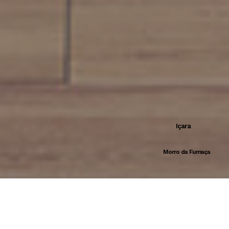
Içara
Morro da Fumaça