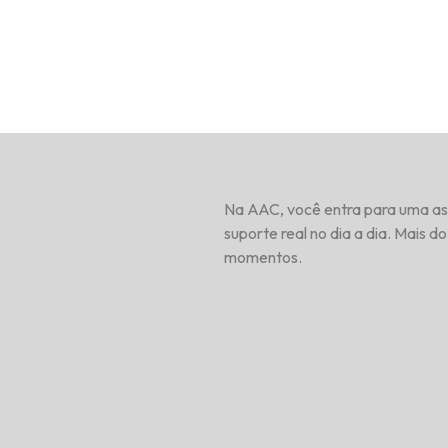
Na AAC, você entra para uma as
suporte real no dia a dia. Mais 
momentos.