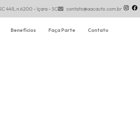
SC 445, n 6200 - Içara - SC
contato@aacauto.com.br
Benefícios
Faça Parte
Contato