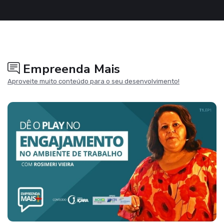
n
f
g
u
s
l
l
s
c
Empreenda Mais
r
Aproveite muito conteúdo para o seu desenvolvimento!
e
e
n