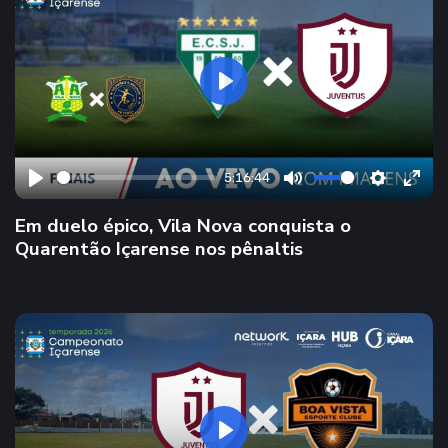
P
l
a
y
5:16:44
P
M
S
E
Em duelo épico, Vila Nova conquista o
l
u
e
n
Quarentão Içarense nos pênaltis
a
t
t
t
y
e
t
e
i
r
n
f
g
u
s
l
l
s