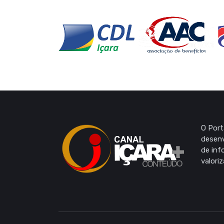
O Port
desenv
de inf
valori