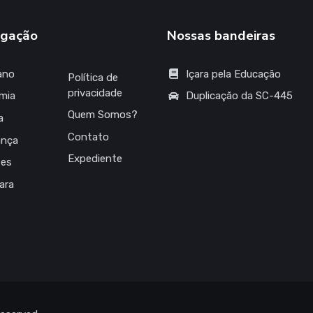
gação
Nossas bandeiras
ano
Içara pela Educação
Política de
privacidade
mia
Duplicação da SC-445
Quem Somos?
a
Contato
ança
Expediente
tes
çara