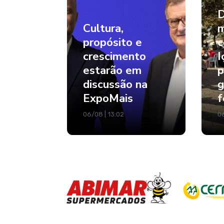
D
Cultura,
m
propósito e
c
crescimento
I
estarão em
p
discussão na
g
ExpoMais
f
06/08 | 13:02
06