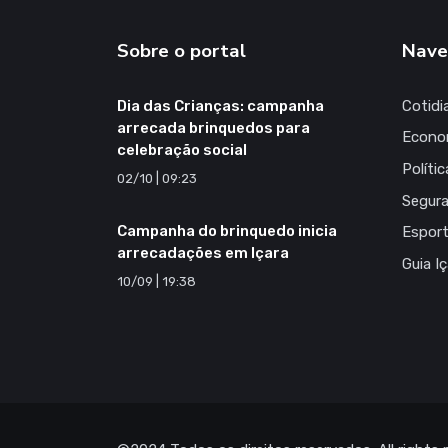
Sobre o portal
Nave
Dia das Crianças: campanha
Cotidi
arrecada brinquedos para
Econo
celebração social
Polític
02/10 | 09:23
Segur
Campanha do brinquedo inicia
Espor
arrecadações em Içara
Guia I
10/09 | 19:38