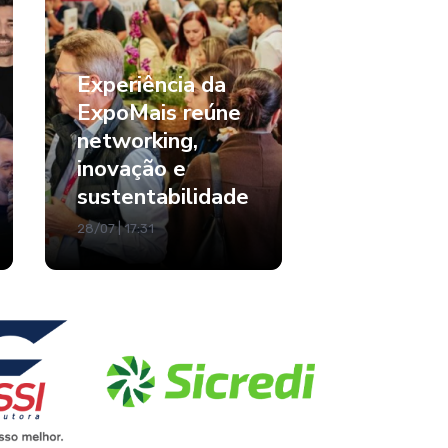
Experiência da
ExpoMais reúne
networking,
inovação e
sustentabilidade
28/07 | 17:31