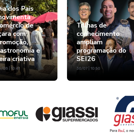
ia dos Pais
ovimenta
omércio de
Trilhas de
çara com
conhecimento
romoção,
ampliam
astronomia e
programação do
eira criativa
SEI26
/08 | 10:41
30/07 | 10:50