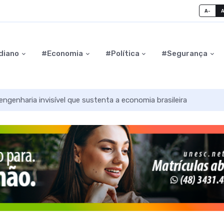
A-
diano
#Economia
#Política
#Segurança
ngenharia invisível que sustenta a economia brasileira