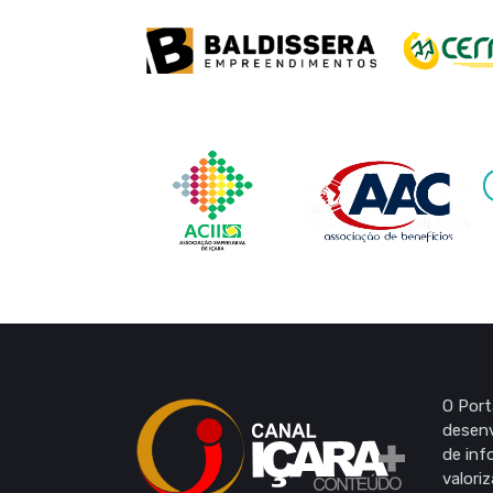
O Port
desenv
de inf
valori