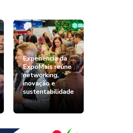
Experiência da
ExpoMais reúne
networking,
inovação e
sustentabilidade
28/07 | 17:31