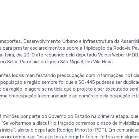
ansportes, Desenvolvimento Urbano e Infraestrutura da Assembl
ca para prestar esclarecimentos sobre a triplicação da Rodovia Pau
a-feira, dia 23. O ato requerido pelo deputado Volnei Weber (MDB
 no Salão Paroquial da Igreja São Miguel, em Vila Nova.
antes locais manifestando preocupação com informações notici
 população e região sempre foi que a SC-445 pudesse ser duplica
da região, e agora se noticia que o projeto a ser executado ser
rema preocupação à comunidade e ao comércio pela ocupação inte
 milhões por parte do Governo do Estado na primeira etapa, que 
“Se voltarmos a discutir o traçado corremos o risco de inviabiliza
inicial”, alerta o deputado Rodrigo Minotto (PDT). Em comunica
tivo informou que “os ajustes ao projeto foram feitos com alguns