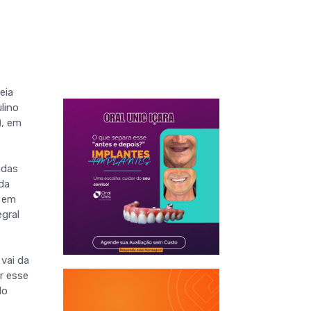
eia
lino
), em
adas
da
á em
gral
vai da
r esse
do