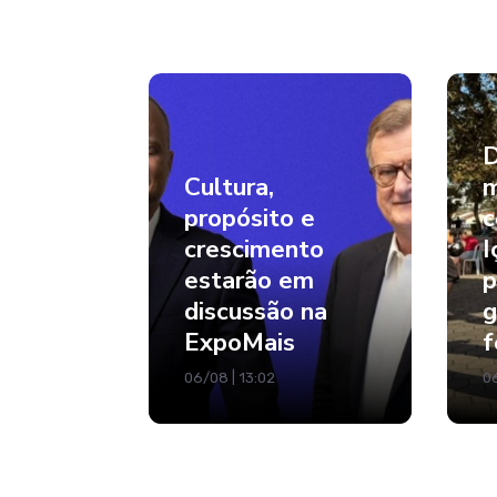
D
Cultura,
m
propósito e
c
crescimento
I
estarão em
p
discussão na
g
ExpoMais
f
06/08 | 13:02
06