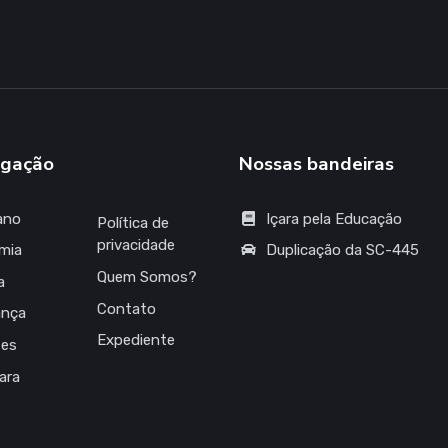
gação
Nossas bandeiras
ano
Içara pela Educação
Política de
privacidade
mia
Duplicação da SC-445
Quem Somos?
a
Contato
ança
Expediente
tes
çara