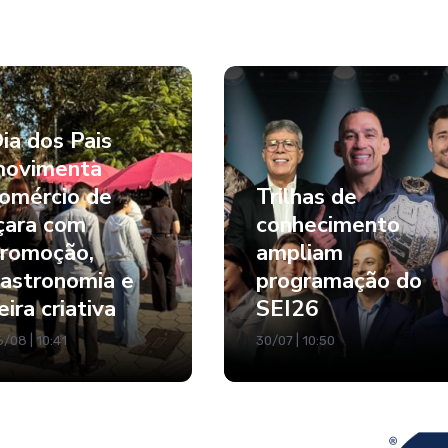
ia dos Pais
ovimenta
omércio de
Trilhas de
çara com
conhecimento
romoção,
ampliam
astronomia e
programação do
eira criativa
SEI26
/08 | 10:41
30/07 | 10:50