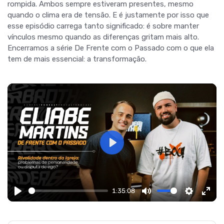
rompida. Ambos sempre estiveram presentes, mesmo
quando o clima era de tensão. E é justamente por isso que
esse episódio carrega tanto significado: é sobre manter
vínculos mesmo quando as diferenças gritam mais alto.
Encerramos a série De Frente com o Passado com o que ela
tem de mais essencial: a transformação.
Play
1:35:08
Play
Mute
Settings
Ente
fulls