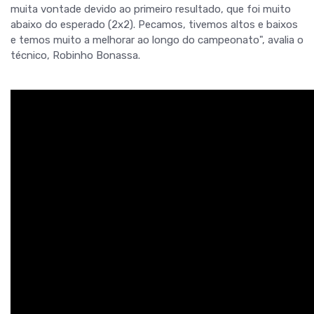
muita vontade devido ao primeiro resultado, que foi muito
abaixo do esperado (2x2). Pecamos, tivemos altos e baixos
e temos muito a melhorar ao longo do campeonato", avalia o
técnico, Robinho Bonassa.