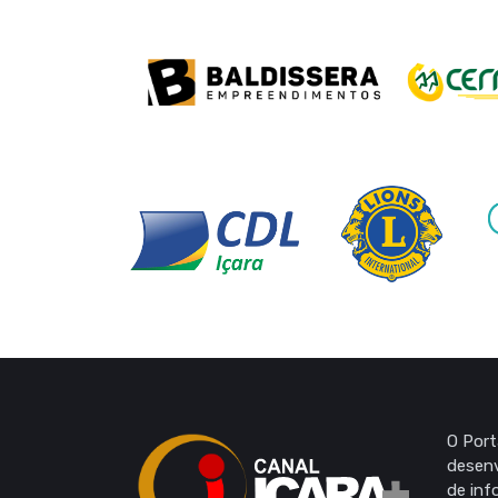
O Port
desenv
de inf