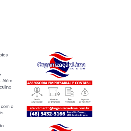
pios
o
a. Além
culino
o com o
is
do