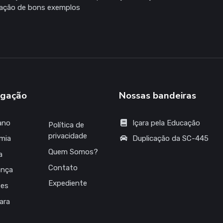
zação de bons exemplos
gação
Nossas bandeiras
ano
Içara pela Educação
Política de
privacidade
mia
Duplicação da SC-445
Quem Somos?
a
Contato
ança
Expediente
tes
çara