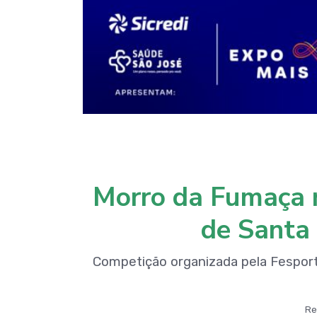
Morro da Fumaça r
de Santa 
Competição organizada pela Fesporte
Re