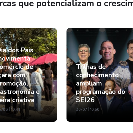
cas que potencializam o cresci
ia dos Pais
ovimenta
omércio de
Trilhas de
çara com
conhecimento
romoção,
ampliam
astronomia e
programação do
eira criativa
SEI26
/08 | 10:41
30/07 | 10:50