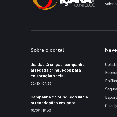
valori
Sobre o portal
Nave
Dia das Crianças: campanha
Cotidi
arrecada brinquedos para
Econo
celebração social
Polític
02/10 | 09:23
Segur
Campanha do brinquedo inicia
Espor
arrecadações em Içara
Guia I
10/09 | 19:38