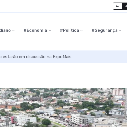
A-
diano
#Economia
#Política
#Segurança
to estarão em discussão na ExpoMais