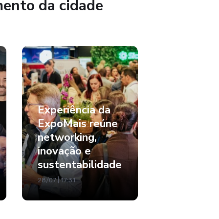
mento da cidade
Experiência da
ExpoMais reúne
networking,
inovação e
sustentabilidade
28/07 | 17:31