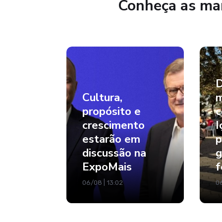
Conheça as mar
D
Cultura,
m
propósito e
c
crescimento
I
estarão em
p
discussão na
g
ExpoMais
f
06/08 | 13:02
06