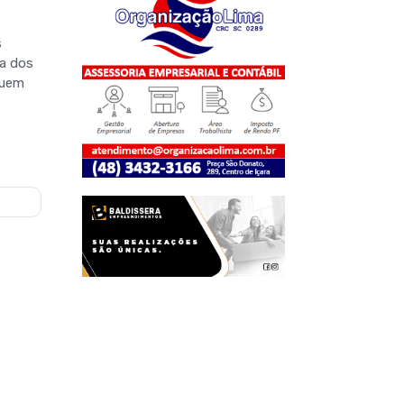
s
va dos
quem