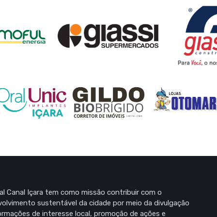
al Canal Içara tem como missão contribuir com o
olvimento sustentável da cidade por meio da divulgação
ormações de interesse local, promoção de ações e