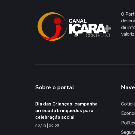
O Port
desenv
de inf
valori
Sobre o portal
Nave
Dia das Crianças: campanha
Cotidi
arrecada brinquedos para
Econo
celebração social
Polític
02/10 | 09:23
Segur