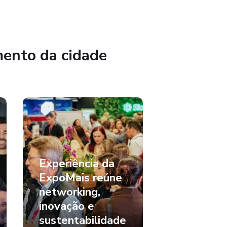
mento da cidade
Experiência da
ExpoMais reúne
networking,
inovação e
sustentabilidade