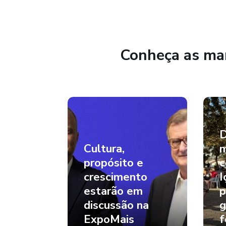
Conheça as mar
D
Cultura,
m
propósito e
c
crescimento
I
estarão em
p
discussão na
g
ExpoMais
f