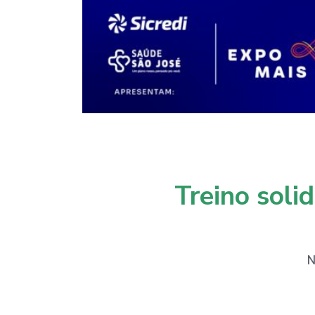
Treino soli
N