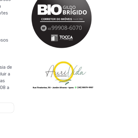
m
ntes
osos
sia de
uir a
ças
 08 a