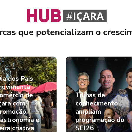
cas que potencializam o cresci
ia dos Pais
ovimenta
omércio de
Trilhas de
çara com
conhecimento
romoção,
ampliam
astronomia e
programação do
eira criativa
SEI26