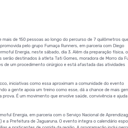
re mais de 150 pessoas ao longo do percurso de 7 quilômetros que
o promovida pelo grupo Fumaça Runners, em parceria com Diego
moful Energia, neste sábado, dia 3. Além da preparação física, o
os serão destinados à atleta Tati Gomes, moradora de Morro da 
s de um procedimento cirúrgico e está afastada das atividades
ecco, iniciativas como essa aproximam a comunidade do evento
Quando a gente apoia um treino como esse, dá a chance de mais ge
á a prova. É um movimento que envolve saúde, convivência e ajuda
ermoful Energia, em parceria com o Serviço Nacional de Aprendiz
e a Prefeitura de Jaguaruna. O evento integra o calendário espo
lias e praticantes de corrida da região. A programação inclui per