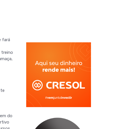
 fará
 treino
Fumaça,
nte
agem do
rtivo
cursos