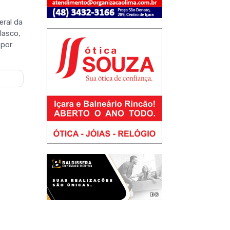
eral da
Iasco,
 por