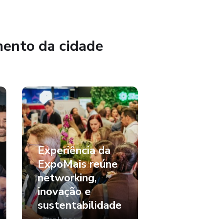
mento da cidade
Experiência da
ExpoMais reúne
networking,
inovação e
sustentabilidade