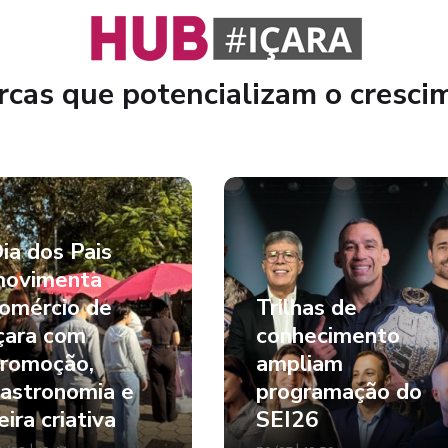
cas que potencializam o cresci
ia dos Pais
ovimenta
omércio de
Trilhas de
çara com
conhecimento
romoção,
ampliam
astronomia e
programação do
eira criativa
SEI26