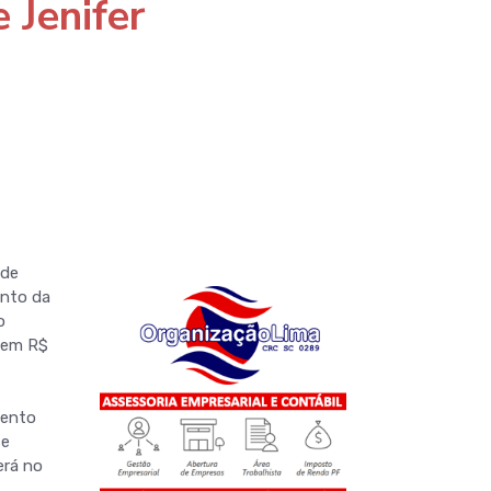
 Jenifer
 de
ento da
o
o em R$
mento
se
erá no