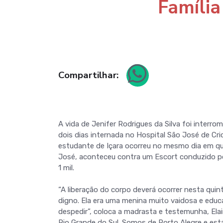
Família
Compartilhar:
A vida de Jenifer Rodrigues da Silva foi interr
dois dias internada no Hospital São José de Cri
estudante de Içara ocorreu no mesmo dia em que
José, aconteceu contra um Escort conduzido por
1 mil.
“A liberação do corpo deverá ocorrer nesta qui
digno. Ela era uma menina muito vaidosa e educ
despedir”, coloca a madrasta e testemunha, Ela
Rio Grande do Sul. Somos de Porto Alegre e est