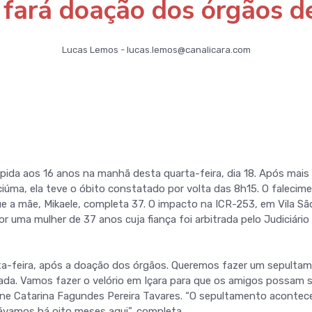
 fará doação dos órgãos de
Lucas Lemos - lucas.lemos@canalicara.com
ompida aos 16 anos na manhã desta quarta-feira, dia 18. Após mais
ciúma, ela teve o óbito constatado por volta das 8h15. O falecim
 a mãe, Mikaele, completa 37. O impacto na ICR-253, em Vila Sã
 uma mulher de 37 anos cuja fiança foi arbitrada pelo Judiciári
nta-feira, após a doação dos órgãos. Queremos fazer um sepulta
ada. Vamos fazer o velório em Içara para que os amigos possam 
ine Catarina Fagundes Pereira Tavares. “O sepultamento acontec
ávamos há oito meses aqui”, completa.