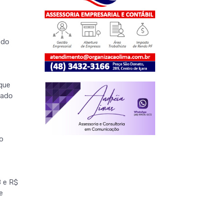
 do
 que
uado
o
8 e R$
e