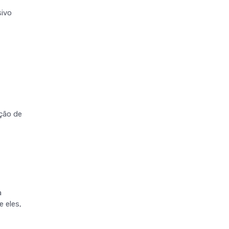
sivo
ação de
a
e eles,