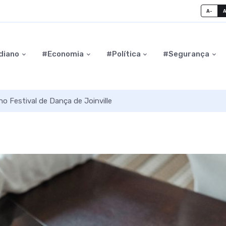
A-
diano
#Economia
#Política
#Segurança
o Festival de Dança de Joinville