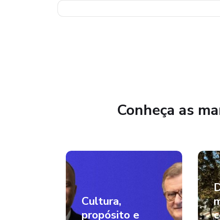
Conheça as mar
D
Cultura,
m
propósito e
c