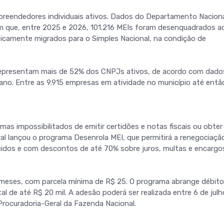
preendedores individuais ativos. Dados do Departamento Naciona
am que, entre 2025 e 2026, 101.216 MEIs foram desenquadrados a
aticamente migrados para o Simples Nacional, na condição de
 representam mais de 52% dos CNPJs ativos, de acordo com dado
no. Entre as 9.915 empresas em atividade no município até entã
as impossibilitados de emitir certidões e notas fiscais ou obter
eral lançou o programa Desenrola MEI, que permitirá a renegociaçã
lecidos e com descontos de até 70% sobre juros, multas e encargo
meses, com parcela mínima de R$ 25. O programa abrange débit
tal de até R$ 20 mil. A adesão poderá ser realizada entre 6 de julh
Procuradoria-Geral da Fazenda Nacional.