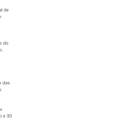
l de
o
s do
o,
o das
s
os
o e 30