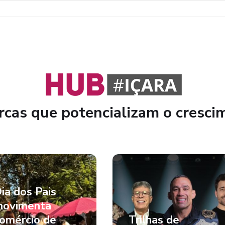
cas que potencializam o cresci
ia dos Pais
ovimenta
omércio de
Trilhas de