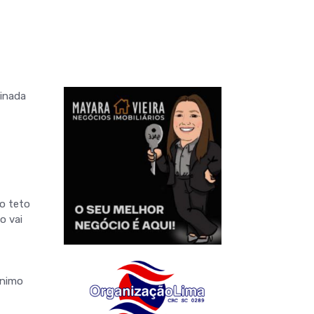
sinada
o teto
o vai
ínimo