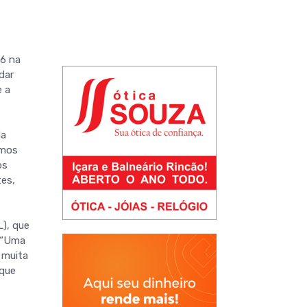
26 na
dar
e a
da
emos
os
es,
L), que
. “Uma
 muita
 que