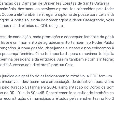
deração das Câmaras de Dirigentes Lojistas de Santa Catarina
a cerimônia, destacou os serviços e produtos oferecidos pela fede
a. Coube a ele também entregar o diploma de posse para Leila e d
gido. A noite foi ainda de homenagem a Nereu Casagrande, volu
anos nas diretorias da CDL de Içara.
cesso de cada ação, cada promoção e consequentemente da gest
o. Este é um momento de agradecimento também ao Poder Públic
alcançados. À nova gestão, desejamos sucesso e nos colocamos à
"A presença feminina é muito importante para o movimento lojista
mbém na presidência da entidade. Assim também é com a integra
orte. Sucesso aos diretores", pontua Célio.
a jurídica e a gestão do estacionamento rotativo, a CDL tem um
s iniciativas, destacam-se a arrecadação de donativos para vítim
as pelo furacão Catarina em 2004, a implantação do Corpo de Bo
ação da BR-101 e da SC-445. Recentemente, a entidade também es
na reconstrução de municípios afetados pelas enchentes no Rio 