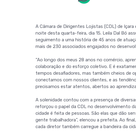
A Câmara de Dirigentes Lojistas (CDL) de Içara 
noite desta quarta-feira, dia 15. Leila Dal Bó 
seguimento a uma história de 45 anos de atuaç
mais de 230 associados engajados no desenvolv
“Ao longo dos meus 28 anos no comércio, aprend
colaboração e do esforço coletivo. E é exatame
tempos desafiadores, mas também cheios de o
conectamos com nossos clientes, e as tendên
precisamos estar atentos, abertos ao aprendizad
A solenidade contou com a presença de diversas 
reforçou o papel da CDL no desenvolvimento da
cidade é feita de pessoas. São elas que dão se
gente trabalhadora”, elencou a prefeita. Ao fin
cada diretor também carregue a bandeira da cid