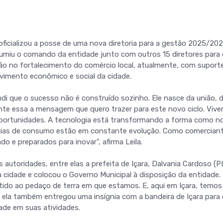
oficializou a posse de uma nova diretoria para a gestão 2025/20
assumiu o comando da entidade junto com outros 15 diretores para 
ão no fortalecimento do comércio local, atualmente, com suport
imento econômico e social da cidade.
i que o sucesso não é construído sozinho. Ele nasce da união, 
nte essa a mensagem que quero trazer para este novo ciclo. Viv
portunidades. A tecnologia está transformando a forma como n
cias de consumo estão em constante evolução. Como comerciant
o e preparados para inovar”, afirma Leila.
autoridades, entre elas a prefeita de Içara, Dalvania Cardoso (P
 cidade e colocou o Governo Municipal à disposição da entidade
ntido ao pedaço de terra em que estamos. E, aqui em Içara, temos
al, ela também entregou uma insígnia com a bandeira de Içara para
ade em suas atividades.