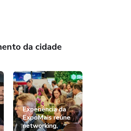
mento da cidade
Experiência da
ExpoMais reúne
networking,