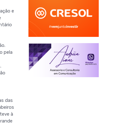
ração e
e
ntário
ão.
o pela
.
ção
as das
mbeiros
teve à
Grande