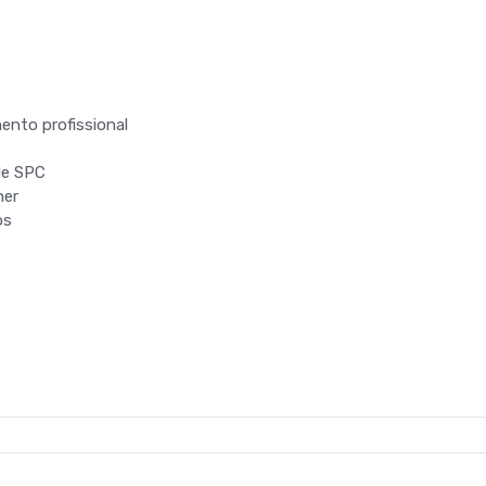
ento profissional
C
 de SPC
her
os