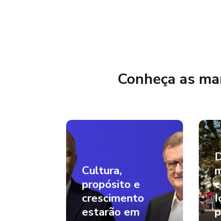
Conheça as mar
D
Cultura,
m
propósito e
c
crescimento
I
estarão em
p