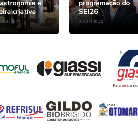
astronomia e
programação do
eira criativa
SEI26
/08 | 10:41
30/07 | 10:50