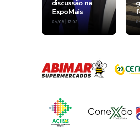
discussão na
g
ExpoMais
f
06/08 | 13:02
06