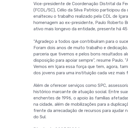
Vice-presidente de Coordenação Distrital da Fe
(FCDL/SC), Célio da Silva Patrício participou d
enalteceu o trabalho realizado pela CDL de Içar
homenagem ao ex-presidente, Paulo Roberto Brí
ativo mais longevo da entidade, presente há 45 
“Agradeço a todos que contribuíram para o su
Foram dois anos de muito trabalho e dedicaçã
parceria que tivemos e pelos bons resultados 
disposição para apoiar sempre", resume Paulo. 
Vemos em Içara essa força que tem, agora, ta
dos jovens para uma instituição cada vez mais f
Além de oferecer serviços como SPC, assessori
histórico marcante de atuação social. Entre sua
enchentes de 1996, o apoio às famílias afetad
na cidade, além de mobilizações para a duplic
frente da arrecadação de recursos para ajudar 
do Sul.