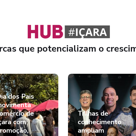
cas que potencializam o cresci
ia dos Pais
ovimenta
omércio de
Trilhas de
çara com
conhecimento
romoção,
ampliam