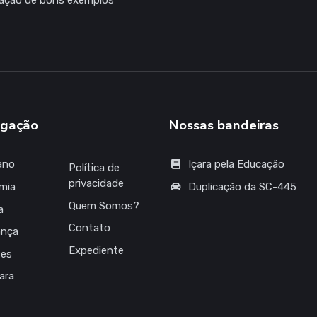
zação de bons exemplos
gação
Nossas bandeiras
ano
Içara pela Educação
Política de
privacidade
mia
Duplicação da SC-445
Quem Somos?
a
Contato
ança
Expediente
tes
çara