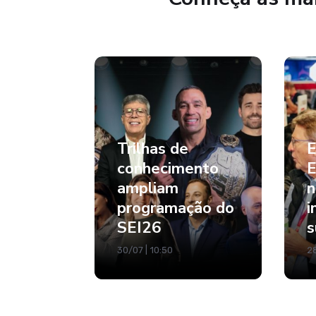
Trilhas de
E
conhecimento
E
ampliam
n
programação do
i
SEI26
s
30/07 | 10:50
28