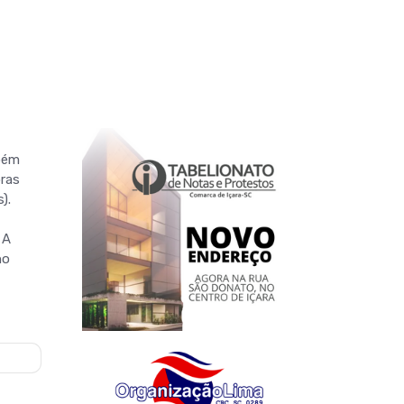
mbém
pras
).
 A
no