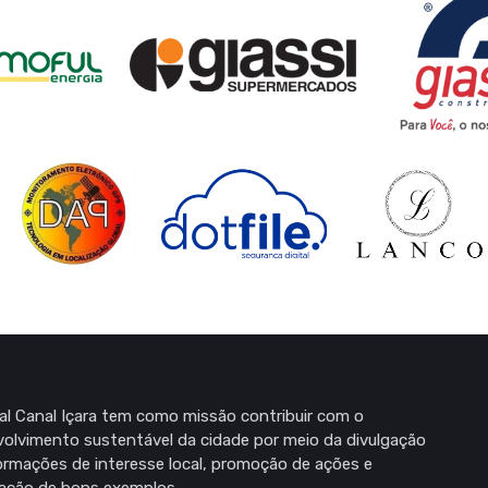
al Canal Içara tem como missão contribuir com o
olvimento sustentável da cidade por meio da divulgação
ormações de interesse local, promoção de ações e