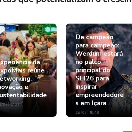
De campeão
para campeão:
Werdum estará
no palco
xperiência da
principal do
xpoMais reúne
SEI26 para
etworking,
inspirar
novação e
empreendedore
ustentabilidade
s em Içara
/07 | 17:31
26/07 | 10:48