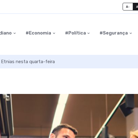
A-
diano
#Economia
#Política
#Segurança
s Etnias nesta quarta-feira