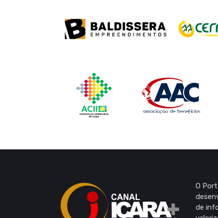
O Port
desenv
de inf