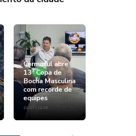
Cermoful abre
13ª Copa de
Bocha Masculina
com recorde de
equipes
22/07 | 22:28