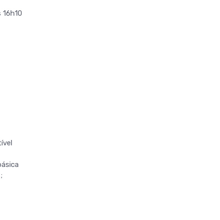
s 16h10
ível
básica
;