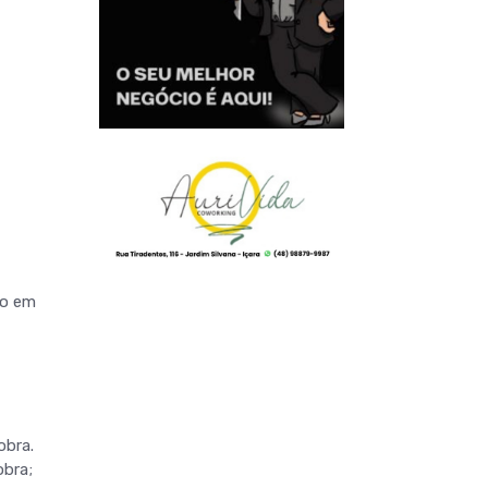
co em
obra.
obra;