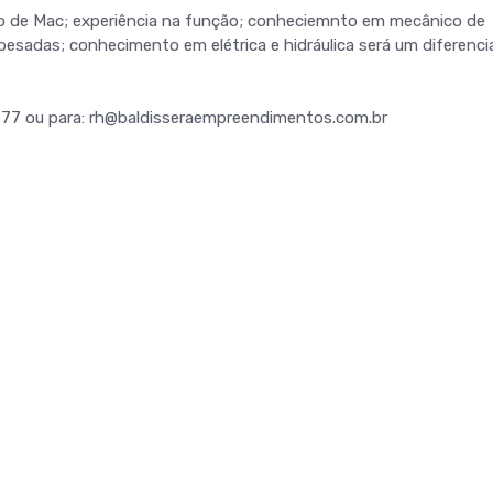
o de Mac; experiência na função; conheciemnto em mecânico de
pesadas; conhecimento em elétrica e hidráulica será um diferencia
577 ou para: rh@baldisseraempreendimentos.com.br