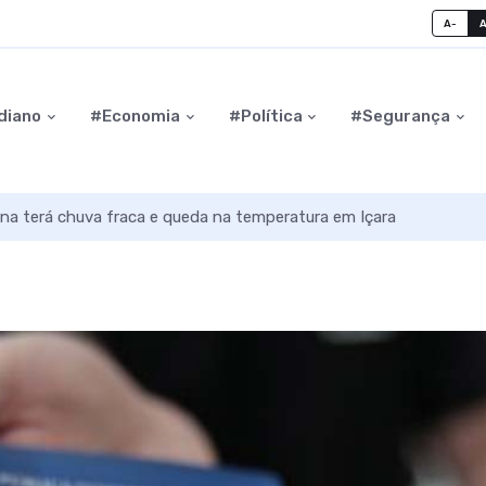
A-
diano
#Economia
#Política
#Segurança
na terá chuva fraca e queda na temperatura em Içara