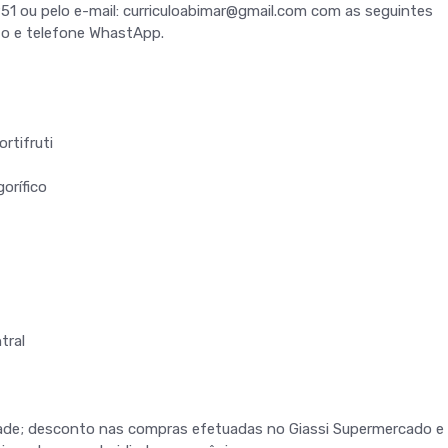
51 ou pelo e-mail: curriculoabimar@gmail.com com as seguintes
to e telefone WhastApp.
rtifruti
orífico
tral
idade; desconto nas compras efetuadas no Giassi Supermercado e