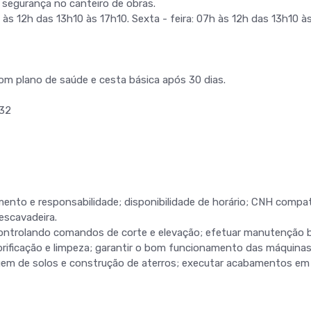
a segurança no canteiro de obras.
 às 12h das 13h10 às 17h10. Sexta - feira: 07h às 12h das 13h10 à
om plano de saúde e cesta básica após 30 dias.
432
ento e responsabilidade; disponibilidade de horário; CNH compat
escavadeira.
controlando comandos de corte e elevação; efetuar manutenção 
rificação e limpeza; garantir o bom funcionamento das máquinas
nagem de solos e construção de aterros; executar acabamentos em