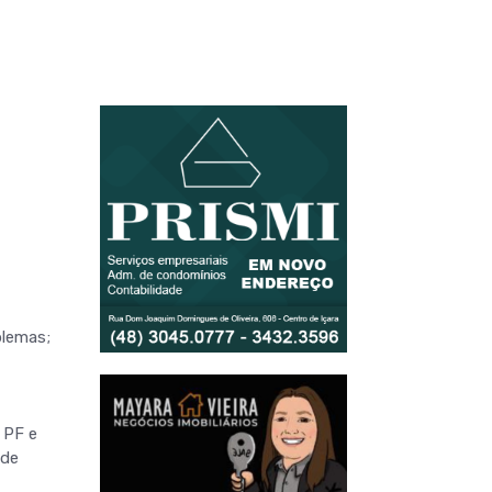
blemas;
 PF e
 de