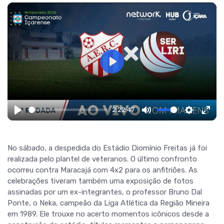
Play
2:22:47
Play
Mute
Settings
Ente
fulls
No sábado, a despedida do Estádio Diomínio Freitas já foi
realizada pelo plantel de veteranos. O último confronto
ocorreu contra Maracajá com 4x2 para os anfitriões. As
celebrações tiveram também uma exposição de fotos
assinadas por um ex-integrantes, o professor Bruno Dal
Ponte, o Neka, campeão da Liga Atlética da Região Mineira
em 1989. Ele trouxe no acerto momentos icônicos desde a