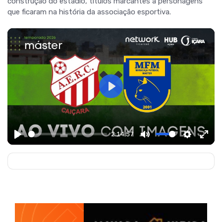
construção do estádio, títulos marcantes a personagens
que ficaram na história da associação esportiva.
Play
2:14:57
Play
Mute
Settings
Ente
fulls