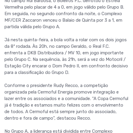
No campo Rui Barbosa, o Boleiros F.C. derrotou o Estrela
Vermelha pelo placar de 4 a 0, em jogo válido pelo Grupo B.
Em seguida, no segundo confronto da noite, o Complexo
MF/CER Zaccaron venceu o Balaio de Quinta por 3 a 1, em
partida válida pelo Grupo A.
Já nesta quinta-feira, a bola volta a rolar com os dois jogos
da 8ª rodada. Às 20h, no campo Geraldo, o Real F.C.
enfrenta a DKB Distribuidora / MV 10, em jogo importante
pelo Grupo C. Na sequência, às 21h, será a vez do Motocril /
Estação City encarar o Dom Pedro II, em confronto decisivo
para a classificação do Grupo D.
Conforme o presidente Rudy Recco, a competição
organizada pela Cermoful Energia promove integração e
lazer entre os associados e a comunidade. “A Copa Cermoful
já é tradição e estamos muito felizes com o envolvimento
de todos. A Cermoful está sempre junto do associado,
dentro e fora de campo”, destacou Recco.
No Grupo A, a liderança está dividida entre Complexo