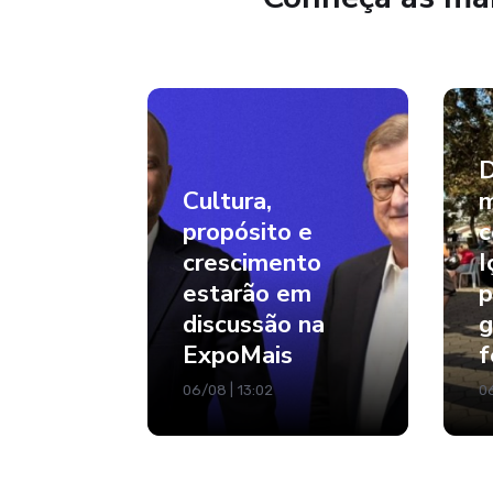
D
Cultura,
m
propósito e
c
crescimento
I
estarão em
p
discussão na
g
ExpoMais
f
06/08 | 13:02
06