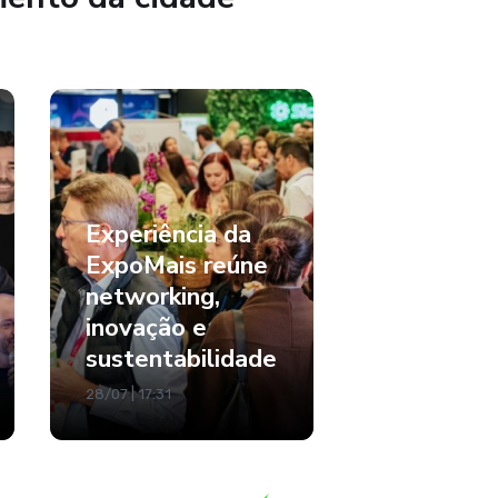
Experiência da
ExpoMais reúne
networking,
inovação e
sustentabilidade
28/07 | 17:31