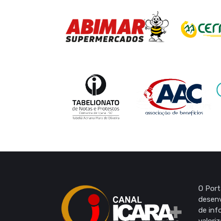
O Port
desenv
de inf