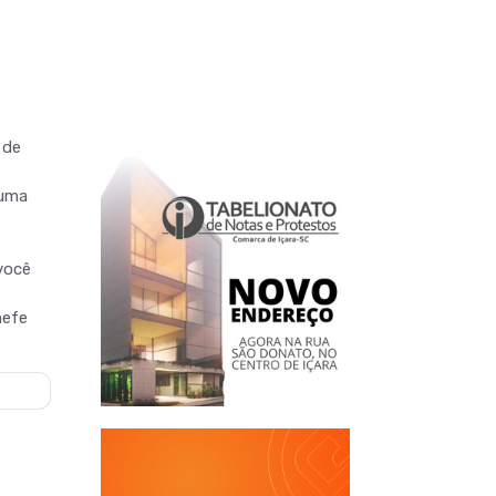
 de
 uma
você
hefe