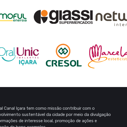
al Canal Içara tem como missão contribuir com o
olvimento sustentável da cidade por meio da divulgação
ormações de interesse local, promoção de ações e