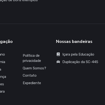
zação de bons exemplos
gação
Nossas bandeiras
ano
Içara pela Educação
Política de
privacidade
mia
Duplicação da SC-445
Quem Somos?
a
Contato
ança
Expediente
tes
çara