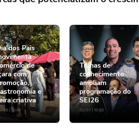
ia dos Pais
ovimenta
omércio de
Trilhas de
çara com
conhecimento
romoção,
ampliam
astronomia e
programação do
eira criativa
SEI26
/08 | 10:41
30/07 | 10:50