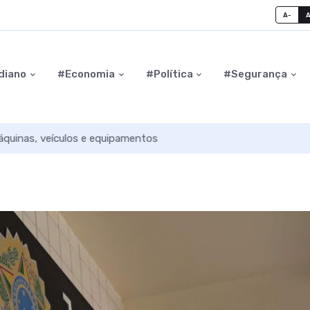
A-
diano
#Economia
#Política
#Segurança
na terá chuva fraca e queda na temperatura em Içara