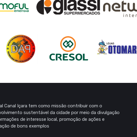
al Canal Içara tem como missão contribuir com o
olvimento sustentável da cidade por meio da divulgação
ormações de interesse local, promoção de ações e
zação de bons exemplos