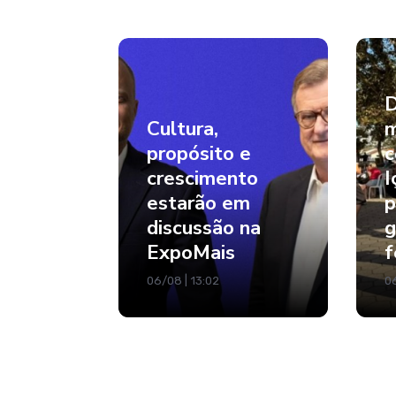
D
Cultura,
m
propósito e
c
crescimento
I
estarão em
p
discussão na
g
ExpoMais
f
06/08 | 13:02
06