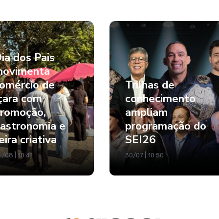
ia dos Pais
ovimenta
omércio de
Trilhas de
çara com
conhecimento
romoção,
ampliam
astronomia e
programação do
eira criativa
SEI26
/08 | 10:41
30/07 | 10:50