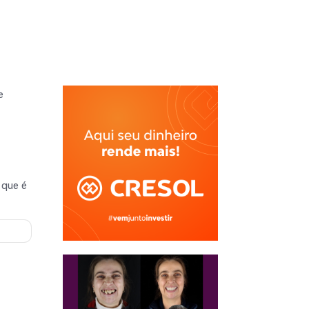
e
 que é