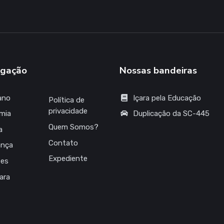
gação
Nossas bandeiras
ano
Içara pela Educação
Política de
privacidade
mia
Duplicação da SC-445
Quem Somos?
a
Contato
ança
Expediente
tes
çara