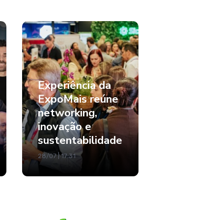
Experiência da
ExpoMais reúne
networking,
inovação e
sustentabilidade
28/07 | 17:31