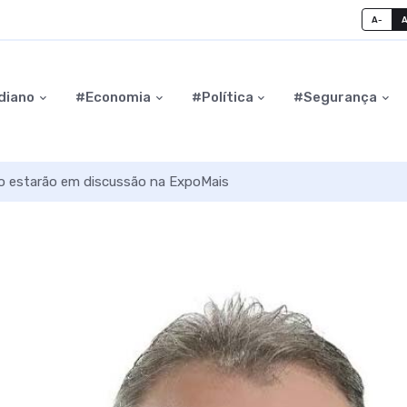
A-
diano
#Economia
#Política
#Segurança
to estarão em discussão na ExpoMais