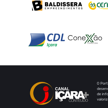
O Port
desenv
de inf
valori