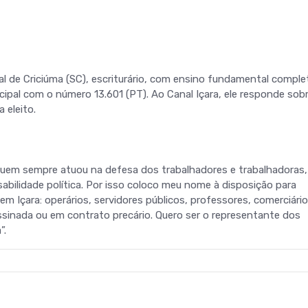
l de Criciúma (SC), escriturário, com ensino fundamental complet
ipal com o número 13.601 (PT). Ao Canal Içara, ele responde sobr
 eleito.
e quem sempre atuou na defesa dos trabalhadores e trabalhadoras,
bilidade política. Por isso coloco meu nome à disposição para
m Içara: operários, servidores públicos, professores, comerciário
assinada ou em contrato precário. Quero ser o representante dos
”.