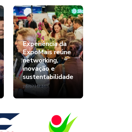
Experiência da
ExpoMais reúne
networking,
inovação e
sustentabilidade
28/07 | 17:31