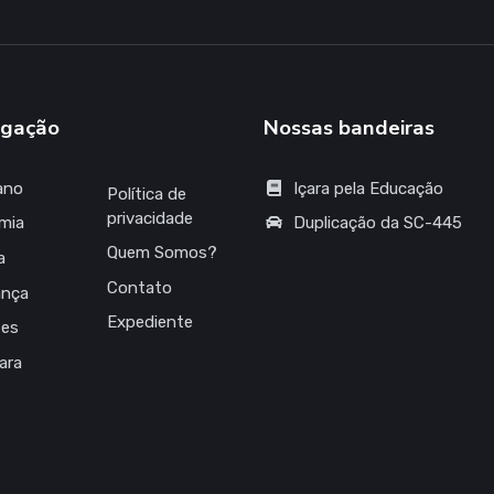
gação
Nossas bandeiras
ano
Içara pela Educação
Política de
privacidade
mia
Duplicação da SC-445
Quem Somos?
a
Contato
ança
Expediente
tes
çara