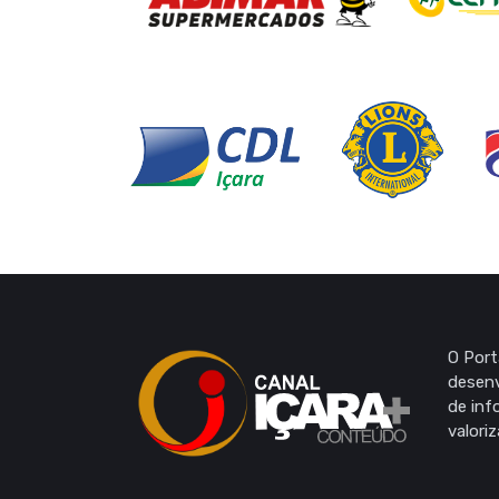
O Port
desenv
de inf
valori