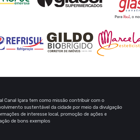
al Canal Içara tem como missão contribuir com o
olvimento sustentável da cidade por meio da divulgação
ormações de interesse local, promoção de ações e
zação de bons exemplos