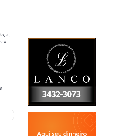
o, e,
e a
s,