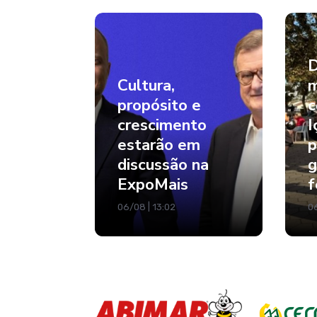
D
Cultura,
m
propósito e
c
crescimento
I
estarão em
p
discussão na
g
ExpoMais
f
06/08 | 13:02
06