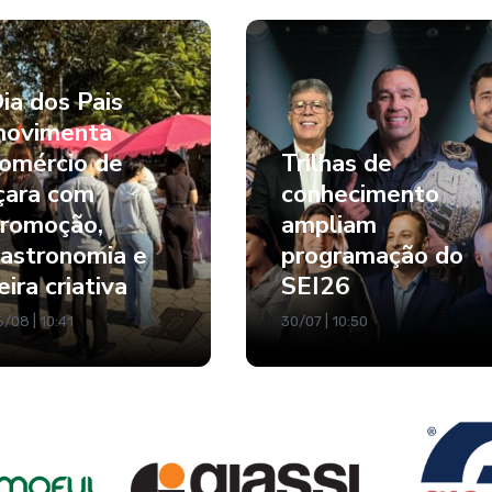
ia dos Pais
ovimenta
omércio de
Trilhas de
çara com
conhecimento
romoção,
ampliam
astronomia e
programação do
eira criativa
SEI26
/08 | 10:41
30/07 | 10:50