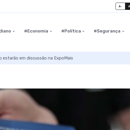
A-
diano
#Economia
#Política
#Segurança
to estarão em discussão na ExpoMais