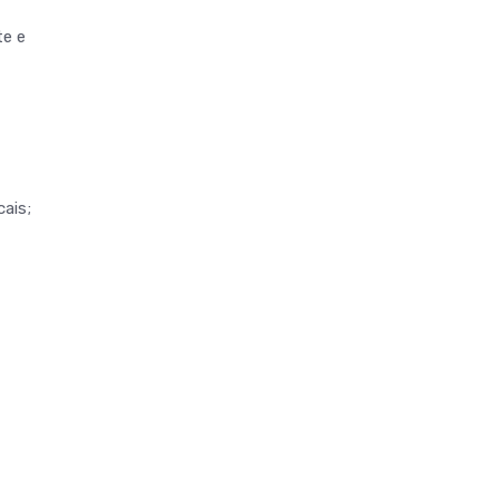
te e
ais;