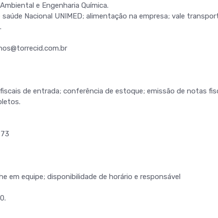
Ambiental e Engenharia Química.
de saúde Nacional UNIMED; alimentação na empresa; vale transpor
.
nos@torrecid.com.br
iscais de entrada; conferência de estoque; emissão de notas fisc
letos.
973
lhe em equipe; disponibilidade de horário e responsável
0.