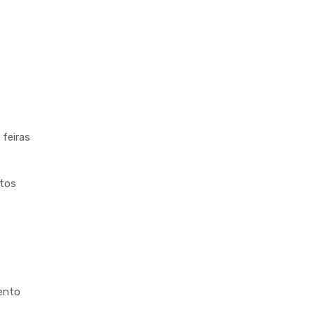
 feiras
ntos
ento