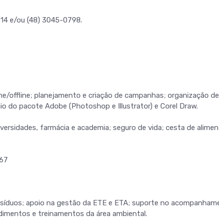
314 e/ou (48) 3045-0798.
ine/offline; planejamento e criação de campanhas; organização de
io do pacote Adobe (Photoshop e Illustrator) e Corel Draw.
iversidades, farmácia e academia; seguro de vida; cesta de alime
467
resíduos; apoio na gestão da ETE e ETA; suporte no acompanham
dimentos e treinamentos da área ambiental.