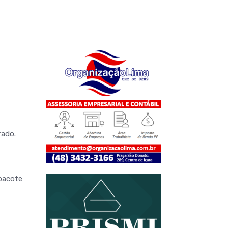
rado.
(pacote