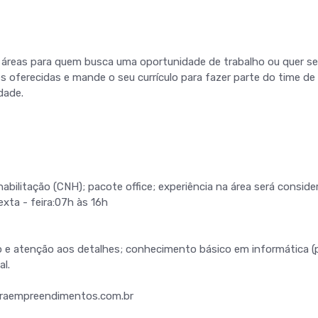
s áreas para quem busca uma oportunidade de trabalho ou quer se
es oferecidas e mande o seu currículo para fazer parte do time de
dade.
abilitação (CNH); pacote office; experiência na área será conside
exta - feira:07h às 16h
o e atenção aos detalhes; conhecimento básico em informática 
al.
eraempreendimentos.com.br