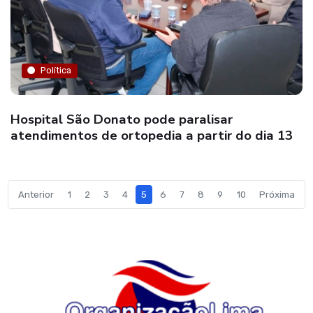
Política
Hospital São Donato pode paralisar
atendimentos de ortopedia a partir do dia 13
Anterior
1
2
3
4
5
6
7
8
9
10
Próxima